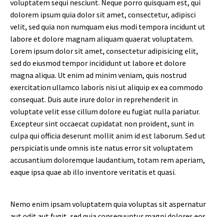
voluptatem sequi nesciunt. Neque porro quisquam est, qui
dolorem ipsum quia dolor sit amet, consectetur, adipisci
velit, sed quia non numquam eius modi tempora incidunt ut
labore et dolore magnam aliquam quaerat voluptatem.
Lorem ipsum dolor sit amet, consectetur adipisicing elit,
sed do eiusmod tempor incididunt ut labore et dolore
magna aliqua. Ut enim ad minim veniam, quis nostrud
exercitation ullamco laboris nisi ut aliquip ex ea commodo
consequat. Duis aute irure dolor in reprehenderit in
voluptate velit esse cillum dolore eu fugiat nulla pariatur.
Excepteur sint occaecat cupidatat non proident, sunt in
culpa qui officia deserunt mollit anim id est laborum. Sed ut
perspiciatis unde omnis iste natus error sit voluptatem
accusantium doloremque laudantium, totam rem aperiam,
eaque ipsa quae ab illo inventore veritatis et quasi.
Nemo enim ipsam voluptatem quia voluptas sit aspernatur
aut odit aut fugit, sed quia consequuntur magni dolores eos