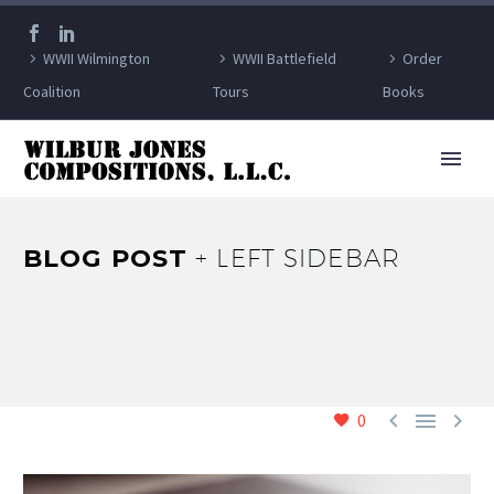
WWII Wilmington
WWII Battlefield
Order
Coalition
Tours
Books
BLOG POST
+ LEFT SIDEBAR



0