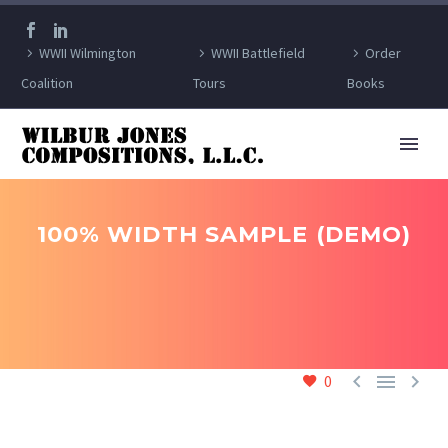
WWII Wilmington
WWII Battlefield
Order
Coalition
Tours
Books
100% WIDTH SAMPLE (DEMO)



0