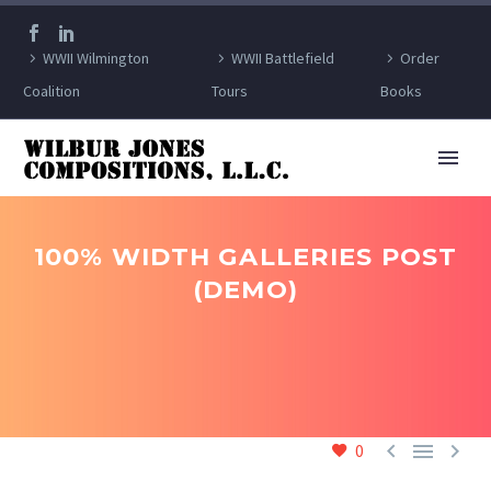
WWII Wilmington
WWII Battlefield
Order
Coalition
Tours
Books
100% WIDTH GALLERIES POST
(DEMO)



0