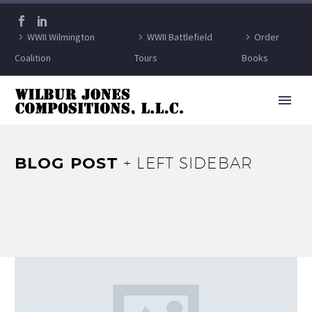
WWII Wilmington
WWII Battlefield
Order
Coalition
Tours
Books
BLOG POST
+ LEFT SIDEBAR