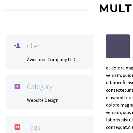
MULT
Client

Awesome Company LTD
et dolore ma
veniam, quis 
ullamcoÂ ips
Category

consectetur ad
eiusmod tempo
Website Design
dolore magna
veniam, quis 
laboris nisi 
Tags

consequat.Â 