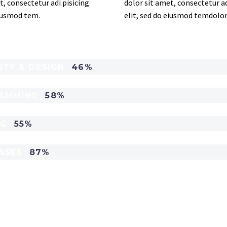
t, consectetur adi pisicing
dolor sit amet, consectetur ad
eiusmod tem.
elit, sed do eiusmod temdolor
ITY & DESIGN
46%
AMMING
58%
NG
55%
ASES
87%