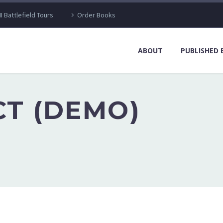
I Battlefield Tours
Order Books
ABOUT
PUBLISHED
T (DEMO)