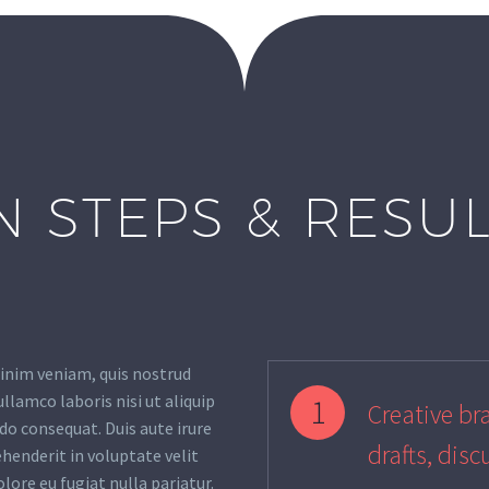
N STEPS & RESU
inim veniam, quis nostrud
ullamco laboris nisi ut aliquip
1
Creative bra
o consequat. Duis aute irure
drafts, disc
ehenderit in voluptate velit
olore eu fugiat nulla pariatur.