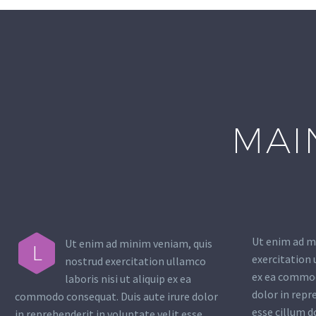
MAI
Ut enim ad m
Ut enim ad minim veniam, quis
L
exercitation 
nostrud exercitation ullamco
ex ea commod
laboris nisi ut aliquip ex ea
dolor in repr
commodo consequat. Duis aute irure dolor
esse cillum d
in reprehenderit in voluptate velit esse