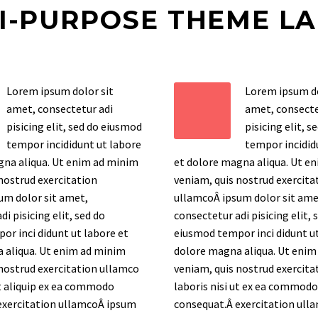
I-PURPOSE THEME L
Lorem ipsum dolor sit
Lorem ipsum do
amet, consectetur adi
amet, consecte
pisicing elit, sed do eiusmod
pisicing elit, 
tempor incididunt ut labore
tempor incidid
gna aliqua. Ut enim ad minim
et dolore magna aliqua. Ut e
nostrud exercitation
veniam, quis nostrud exercita
um dolor sit amet,
ullamcoÂ ipsum dolor sit ame
i pisicing elit, sed do
consectetur adi pisicing elit, 
r inci didunt ut labore et
eiusmod tempor inci didunt ut
 aliqua. Ut enim ad minim
dolore magna aliqua. Ut enim
nostrud exercitation ullamco
veniam, quis nostrud exercita
ut aliquip ex ea commodo
laboris nisi ut ex ea commodo
exercitation ullamcoÂ ipsum
consequat.Â exercitation ul