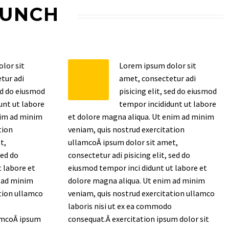
AUNCH
lor sit
Lorem ipsum dolor sit
tur adi
amet, consectetur adi
sed do eiusmod
pisicing elit, sed do eiusmod
unt ut labore
tempor incididunt ut labore
nim ad minim
et dolore magna aliqua. Ut enim ad minim
tion
veniam, quis nostrud exercitation
t,
ullamcoÂ ipsum dolor sit amet,
sed do
consectetur adi pisicing elit, sed do
 labore et
eiusmod tempor inci didunt ut labore et
 ad minim
dolore magna aliqua. Ut enim ad minim
tion ullamco
veniam, quis nostrud exercitation ullamco
laboris nisi ut ex ea commodo
lamcoÂ ipsum
consequat.Â exercitation ipsum dolor sit