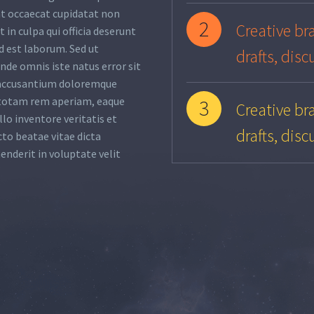
nt occaecat cupidatat non
2
Creative bra
 in culpa qui officia deserunt
d est laborum. Sed ut
drafts, disc
unde omnis iste natus error sit
accusantium doloremque
totam rem aperiam, eaque
3
Creative bra
llo inventore veritatis et
drafts, disc
cto beatae vitae dicta
enderit in voluptate velit